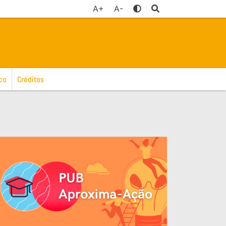
A+
A-
co
Créditos