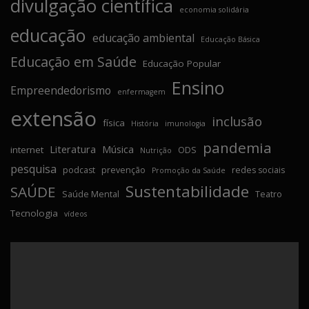
divulgação científica
economia solidária
educação
educação ambiental
Educação Básica
Educação em Saúde
Educação Popular
Ensino
Empreendedorismo
enfermagem
extensão
inclusão
física
História
imunologia
pandemia
Literatura
Música
internet
ODS
Nutrição
pesquisa
podcast
prevenção
redes sociais
Promoção da Saúde
Sustentabilidade
SAÚDE
Saúde Mental
Teatro
Tecnologia
vídeos