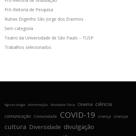
Pró-Reitoria de Graduação
Pró-Reitoria de Pesquisa
Ruínas Engenho São Jorge dos Erasmos
Sem categoria
Teatro da Universidade de São Paulo – TUSP
Trabalhos selecionados
ciência
Cinema
Agroecologia
alimentação
Atividade Física
COVID-19
comunicação
Comunidade
criança
crianças
cultura
divulgação
Diversidade