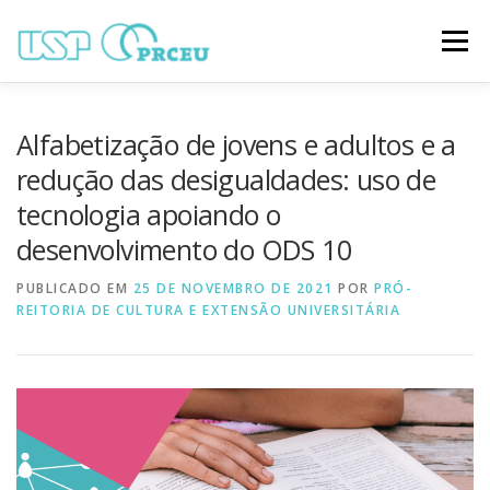
Pular
para
Menu
o
conteúdo
O CONGRESSO
PARTICIPAÇÃO
VÍDEOS
Alfabetização de jovens e adultos e a
redução das desigualdades: uso de
tecnologia apoiando o
TRABALHOS ONLINE
PROGRAMAÇÃO
desenvolvimento do ODS 10
PUBLICADO EM
NOTÍCIAS
25 DE NOVEMBRO DE 2021
CONTATO
POR
PRÓ-
REITORIA DE CULTURA E EXTENSÃO UNIVERSITÁRIA