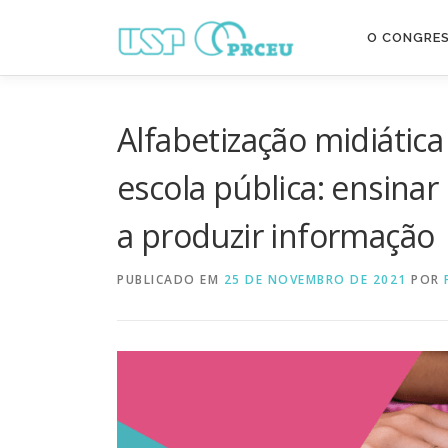
Pular
para
O CONGRE
o
conteúdo
Alfabetização midiátic
escola pública: ensinar 
a produzir informação
PUBLICADO EM
25 DE NOVEMBRO DE 2021
POR