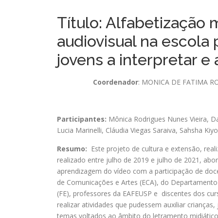
Título: Alfabetização 
audiovisual na escola 
jovens a interpretar e
Coordenador
: MONICA DE FATIMA R
Participantes:
Mônica Rodrigues Nunes Vieira
,
Da
Lucia Marinelli
,
Cláudia Viegas Saraiva
,
Sahsha Kiyo
Resumo:
Este projeto de cultura e extensão, rea
realizado entre julho de 2019 e julho de 2021, abo
aprendizagem do vídeo com a participação de do
de Comunicações e Artes (ECA), do Departament
(FE), professores da EAFEUSP e discentes dos curs
realizar atividades que pudessem auxiliar criança
temas voltados ao âmbito do letramento midiático 