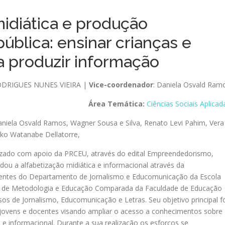
midiática e produção
pública: ensinar crianças e
 a produzir informação
ODRIGUES NUNES VIEIRA |
Vice-coordenador
: Daniela Osvald Ram
Área Temática:
Ciências Sociais Aplicad
niela Osvald Ramos
,
Wagner Sousa e Silva
,
Renato Levi Pahim
,
Vera
ko Watanabe Dellatorre
,
lizado com apoio da PRCEU, através do edital Empreendedorismo,
rdou a alfabetização midiática e informacional através da
centes do Departamento de Jornalismo e Educomunicação da Escola
o de Metodologia e Educação Comparada da Faculdade de Educação
os de Jornalismo, Educomunicação e Letras. Seu objetivo principal f
s, jovens e docentes visando ampliar o acesso a conhecimentos sobre
e informacional. Durante a sua realização os esforços se