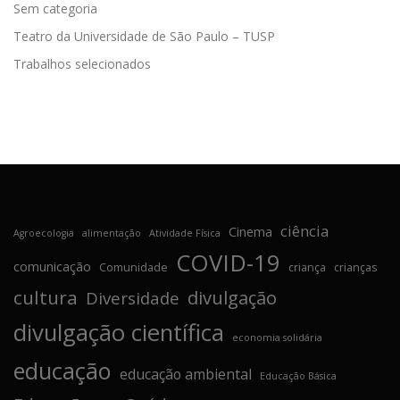
Sem categoria
Teatro da Universidade de São Paulo – TUSP
Trabalhos selecionados
ciência
Cinema
Agroecologia
alimentação
Atividade Física
COVID-19
comunicação
Comunidade
criança
crianças
cultura
divulgação
Diversidade
divulgação científica
economia solidária
educação
educação ambiental
Educação Básica