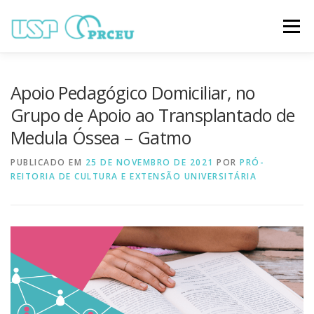
Pular
para
Menu
o
conteúdo
O CONGRESSO
PARTICIPAÇÃO
VÍDEOS
Apoio Pedagógico Domiciliar, no
Grupo de Apoio ao Transplantado de
Medula Óssea – Gatmo
TRABALHOS ONLINE
PROGRAMAÇÃO
PUBLICADO EM
25 DE NOVEMBRO DE 2021
POR
PRÓ-
REITORIA DE CULTURA E EXTENSÃO UNIVERSITÁRIA
NOTÍCIAS
CONTATO