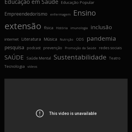
Educação em Saúde
Educação Popular
Ensino
Empreendedorismo
enfermagem
extensão
inclusão
física
História
imunologia
pandemia
Literatura
Música
internet
ODS
Nutrição
pesquisa
podcast
prevenção
redes sociais
Promoção da Saúde
Sustentabilidade
SAÚDE
Saúde Mental
Teatro
Tecnologia
vídeos