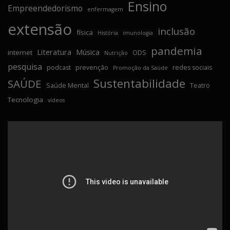
Ensino
Empreendedorismo
enfermagem
extensão
inclusão
física
História
imunologia
pandemia
Literatura
Música
internet
ODS
Nutrição
pesquisa
podcast
prevenção
redes sociais
Promoção da Saúde
Sustentabilidade
SAÚDE
Saúde Mental
Teatro
Tecnologia
vídeos