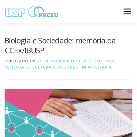
Pular
para
Menu
o
conteúdo
O CONGRESSO
PARTICIPAÇÃO
VÍDEOS
Biologia e Sociedade: memória da
CCEx/IBUSP
TRABALHOS ONLINE
PROGRAMAÇÃO
PUBLICADO EM
25 DE NOVEMBRO DE 2021
POR
PRÓ-
REITORIA DE CULTURA E EXTENSÃO UNIVERSITÁRIA
NOTÍCIAS
CONTATO