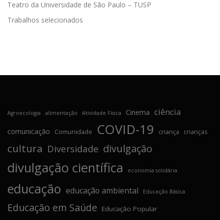
Teatro da Universidade de São Paulo – TUSP
Trabalhos selecionados
ciência
Cinema
Agroecologia
alimentação
Atividade Física
COVID-19
comunicação
Comunidade
criança
crianças
cultura
divulgação
Diversidade
divulgação científica
economia solidária
educação
educação ambiental
Educação Básica
Educação em Saúde
Educação Popular