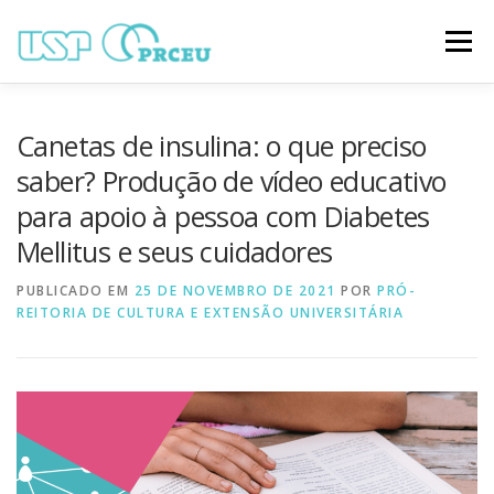
Pular
para
Menu
o
conteúdo
O CONGRESSO
PARTICIPAÇÃO
VÍDEOS
Canetas de insulina: o que preciso
saber? Produção de vídeo educativo
para apoio à pessoa com Diabetes
TRABALHOS ONLINE
PROGRAMAÇÃO
Mellitus e seus cuidadores
PUBLICADO EM
NOTÍCIAS
25 DE NOVEMBRO DE 2021
CONTATO
POR
PRÓ-
REITORIA DE CULTURA E EXTENSÃO UNIVERSITÁRIA