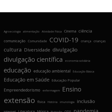
ciência
Cinema
Agroecologia
alimentação
Atividade Física
COVID-19
comunicação
Comunidade
criança
crianças
cultura
divulgação
Diversidade
divulgação científica
economia solidária
educação
educação ambiental
Educação Básica
Educação em Saúde
Educação Popular
Ensino
Empreendedorismo
enfermagem
extensão
inclusão
física
História
imunologia
pandemia
Literatura
Música
internet
ODS
Nutrição