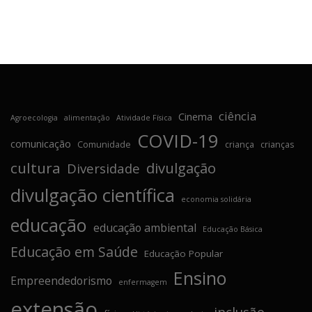
ciência
Cinema
Agroecologia
alimentação
Atividade Física
COVID-19
comunicação
Comunidade
criança
crianças
cultura
divulgação
Diversidade
divulgação científica
economia solidária
educação
educação ambiental
Educação Básica
Educação em Saúde
Educação Popular
Ensino
Empreendedorismo
enfermagem
extensão
inclusão