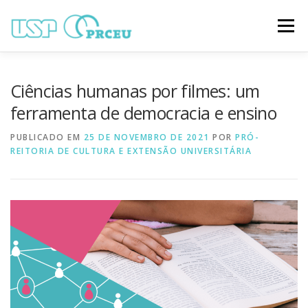
Pular
para
Menu
o
conteúdo
O CONGRESSO
PARTICIPAÇÃO
VÍDEOS
Ciências humanas por filmes: um
ferramenta de democracia e ensino
TRABALHOS ONLINE
PROGRAMAÇÃO
PUBLICADO EM
25 DE NOVEMBRO DE 2021
POR
PRÓ-
REITORIA DE CULTURA E EXTENSÃO UNIVERSITÁRIA
NOTÍCIAS
CONTATO