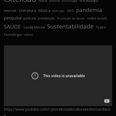
física
História
imunologia
pandemia
Literatura
Música
internet
ODS
Nutrição
pesquisa
podcast
prevenção
redes sociais
Promoção da Saúde
Sustentabilidade
SAÚDE
Saúde Mental
Teatro
Tecnologia
vídeos
https://www.youtube.com/c/proreitoriadeculturaeextensaodaus
p