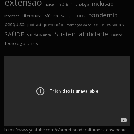
extensão
inclusão
física
História
imunologia
pandemia
Literatura
Música
internet
ODS
Nutrição
pesquisa
podcast
prevenção
redes sociais
Promoção da Saúde
Sustentabilidade
SAÚDE
Saúde Mental
Teatro
Tecnologia
vídeos
https://www.youtube.com/c/proreitoriadeculturaeextensaodaus