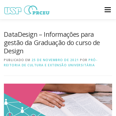
Pular
para
Menu
o
conteúdo
O CONGRESSO
PARTICIPAÇÃO
VÍDEOS
DataDesign – Informações para
gestão da Graduação do curso de
Design
TRABALHOS ONLINE
PROGRAMAÇÃO
PUBLICADO EM
25 DE NOVEMBRO DE 2021
POR
PRÓ-
REITORIA DE CULTURA E EXTENSÃO UNIVERSITÁRIA
NOTÍCIAS
CONTATO