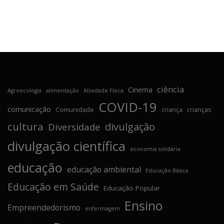
ciência
Cinema
Agroecologia
alimentação
Atividade Física
COVID-19
comunicação
Comunidade
criança
crianças
cultura
divulgação
Diversidade
divulgação científica
economia solidária
educação
educação ambiental
Educação Básica
Educação em Saúde
Educação Popular
Ensino
Empreendedorismo
enfermagem