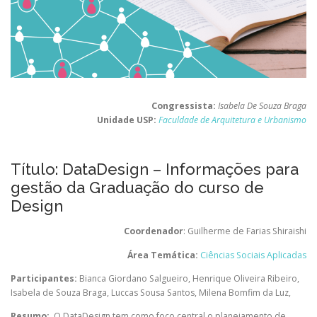
Congressista:
Isabela De Souza Braga
Unidade USP:
Faculdade de Arquitetura e Urbanismo
Título: DataDesign – Informações para
gestão da Graduação do curso de
Design
Coordenador
: Guilherme de Farias Shiraishi
Área Temática:
Ciências Sociais Aplicadas
Participantes:
Bianca Giordano Salgueiro
,
Henrique Oliveira Ribeiro
,
Isabela de Souza Braga
,
Luccas Sousa Santos
,
Milena Bomfim da Luz
,
Resumo:
O DataDesign tem como foco central o planejamento de