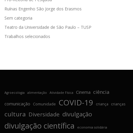
Ruínas Engenho São Jorge dos Erasmos
Sem categoria
Teatro da Universidade de São Paulo – TUSP
Trabalhos selecionados
ciência
Cinema
Agroecologia
alimentação
Atividade Física
COVID-19
comunicação
Comunidade
criança
crianças
cultura
divulgação
Diversidade
divulgação científica
economia solidária