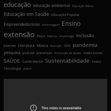
educação
educação ambiental
Educação Básica
Educação em Saúde
Educação Popular
Ensino
Empreendedorismo
enfermagem
extensão
inclusão
física
História
imunologia
pandemia
Literatura
Música
internet
ODS
Nutrição
pesquisa
podcast
prevenção
redes sociais
Promoção da Saúde
Sustentabilidade
SAÚDE
Saúde Mental
Teatro
Tecnologia
vídeos