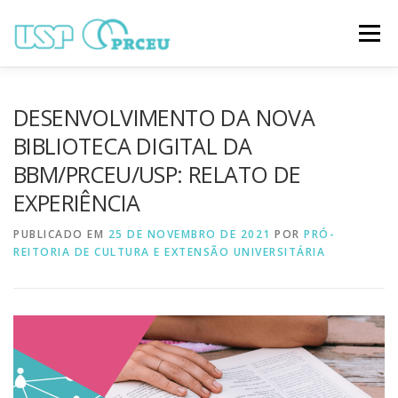
Pular
para
Menu
o
conteúdo
O CONGRESSO
PARTICIPAÇÃO
VÍDEOS
DESENVOLVIMENTO DA NOVA
BIBLIOTECA DIGITAL DA
BBM/PRCEU/USP: RELATO DE
TRABALHOS ONLINE
PROGRAMAÇÃO
EXPERIÊNCIA
PUBLICADO EM
NOTÍCIAS
25 DE NOVEMBRO DE 2021
CONTATO
POR
PRÓ-
REITORIA DE CULTURA E EXTENSÃO UNIVERSITÁRIA