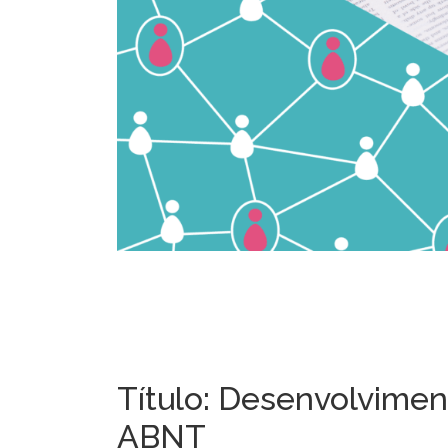
Título: Desenvolvime
ABNT