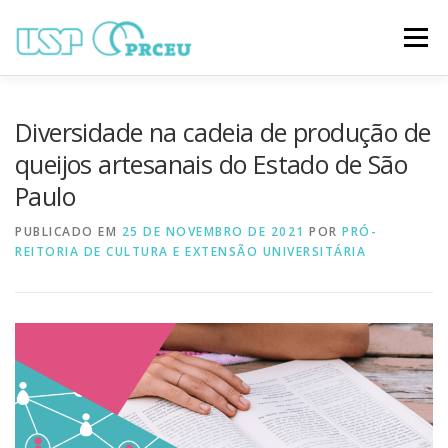
Pular
para
Menu
o
conteúdo
O CONGRESSO
PARTICIPAÇÃO
VÍDEOS
Diversidade na cadeia de produção de
queijos artesanais do Estado de São
Paulo
TRABALHOS ONLINE
PROGRAMAÇÃO
PUBLICADO EM
25 DE NOVEMBRO DE 2021
POR
PRÓ-
REITORIA DE CULTURA E EXTENSÃO UNIVERSITÁRIA
NOTÍCIAS
CONTATO