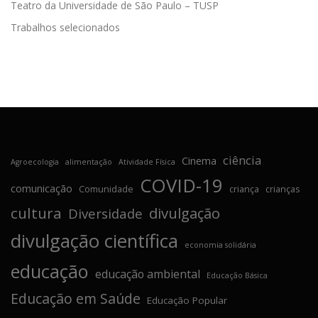
Teatro da Universidade de São Paulo – TUSP
Trabalhos selecionados
ciência
Cinema
Agroecologia
alimentação
Atividade Física
COVID-19
comunicação
Comunidade
criança
crianças
cultura
divulgação
Diversidade
divulgação científica
economia solidária
educação
educação ambiental
Educação Básica
Educação em Saúde
Educação Popular