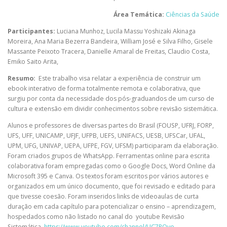
Área Temática:
Ciências da Saúde
Participantes:
Luciana Munhoz
,
Lucila Massu Yoshizaki Akinaga
Moreira
,
Ana Maria Bezerra Bandeira
,
William José e Silva Filho
,
Gisele
Massante Peixoto Tracera
,
Danielle Amaral de Freitas
,
Claudio Costa
,
Emiko Saito Arita
,
Resumo:
Este trabalho visa relatar a experiência de construir um
ebook interativo de forma totalmente remota e colaborativa, que
surgiu por conta da necessidade dos pós-graduandos de um curso de
cultura e extensão em dividir conhecimentos sobre revisão sistemática.
Alunos e professores de diversas partes do Brasil (FOUSP, UFRJ, FORP,
UFS, UFF, UNICAMP, UFJF, UFPB, UEFS, UNIFACS, UESB, UFSCar, UFAL,
UPM, UFG, UNIVAP, UEPA, UFPE, FGV, UFSM) participaram da elaboração.
Foram criados grupos de WhatsApp. Ferramentas online para escrita
colaborativa foram empregadas como o Google Docs, Word Online da
Microsoft 395 e Canva. Os textos foram escritos por vários autores e
organizados em um único documento, que foi revisado e editado para
que tivesse coesão. Foram inseridos links de videoaulas de curta
duração em cada capítulo para potencializar o ensino – aprendizagem,
hospedados como não listado no canal do youtube Revisão
Sistemática.
https://www.youtube.com/channel/UC7RQye-