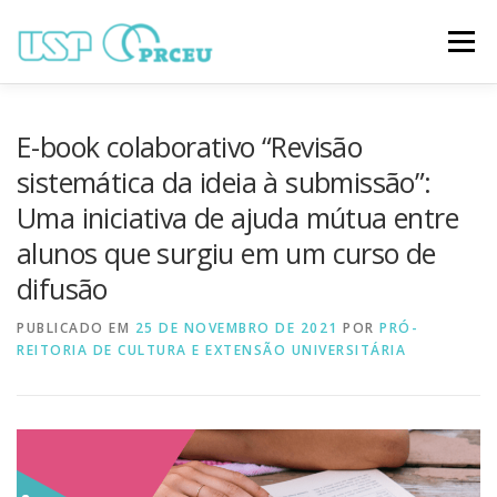
Pular
para
Menu
o
conteúdo
O CONGRESSO
PARTICIPAÇÃO
VÍDEOS
E-book colaborativo “Revisão
sistemática da ideia à submissão”:
Uma iniciativa de ajuda mútua entre
TRABALHOS ONLINE
PROGRAMAÇÃO
alunos que surgiu em um curso de
difusão
NOTÍCIAS
CONTATO
PUBLICADO EM
25 DE NOVEMBRO DE 2021
POR
PRÓ-
REITORIA DE CULTURA E EXTENSÃO UNIVERSITÁRIA