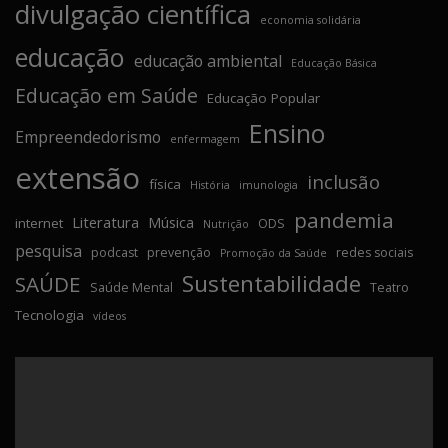
divulgação científica
economia solidária
educação
educação ambiental
Educação Básica
Educação em Saúde
Educação Popular
Ensino
Empreendedorismo
enfermagem
extensão
inclusão
física
História
imunologia
pandemia
Literatura
Música
internet
ODS
Nutrição
pesquisa
podcast
prevenção
redes sociais
Promoção da Saúde
Sustentabilidade
SAÚDE
Saúde Mental
Teatro
Tecnologia
vídeos