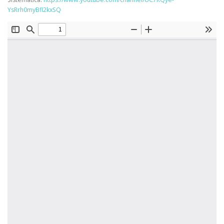
YsRrh0myBfl2kxSQ