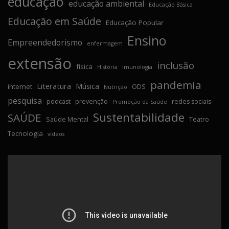
educação
educação ambiental
Educação Básica
Educação em Saúde
Educação Popular
Ensino
Empreendedorismo
enfermagem
extensão
inclusão
física
História
imunologia
pandemia
Literatura
Música
internet
ODS
Nutrição
pesquisa
podcast
prevenção
redes sociais
Promoção da Saúde
Sustentabilidade
SAÚDE
Saúde Mental
Teatro
Tecnologia
vídeos