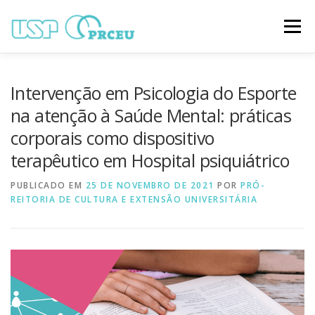
Pular
para
Menu
o
conteúdo
O CONGRESSO
PARTICIPAÇÃO
VÍDEOS
Intervenção em Psicologia do Esporte
na atenção à Saúde Mental: práticas
corporais como dispositivo
TRABALHOS ONLINE
PROGRAMAÇÃO
terapêutico em Hospital psiquiátrico
PUBLICADO EM
NOTÍCIAS
25 DE NOVEMBRO DE 2021
CONTATO
POR
PRÓ-
REITORIA DE CULTURA E EXTENSÃO UNIVERSITÁRIA