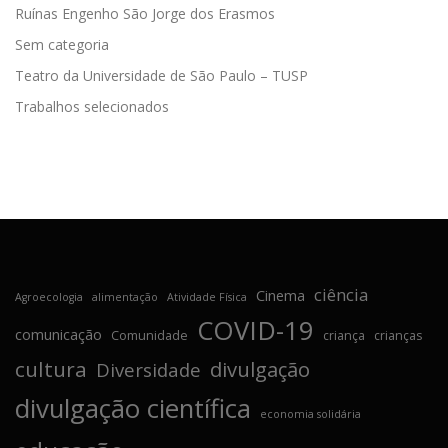
Ruínas Engenho São Jorge dos Erasmos
Sem categoria
Teatro da Universidade de São Paulo – TUSP
Trabalhos selecionados
ciência
Cinema
Agroecologia
alimentação
Atividade Física
COVID-19
comunicação
Comunidade
criança
crianças
cultura
divulgação
Diversidade
divulgação científica
economia solidária