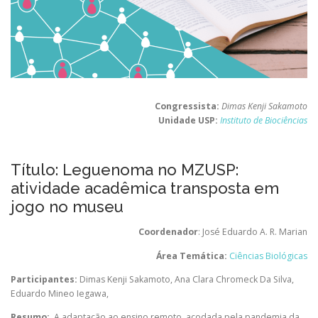
Congressista:
Dimas Kenji Sakamoto
Unidade USP:
Instituto de Biociências
Título: Leguenoma no MZUSP:
atividade acadêmica transposta em
jogo no museu
Coordenador
: José Eduardo A. R. Marian
Área Temática:
Ciências Biológicas
Participantes:
Dimas Kenji Sakamoto
,
Ana Clara Chromeck Da Silva
,
Eduardo Mineo Iegawa
,
Resumo:
A adaptação ao ensino remoto, açodada pela pandemia da