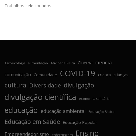
Trabalhos selecionados
ciência
Cinema
Agroecologia
alimentação
Atividade Física
COVID-19
comunicação
Comunidade
criança
crianças
cultura
divulgação
Diversidade
divulgação científica
economia solidária
educação
educação ambiental
Educação Básica
Educação em Saúde
Educação Popular
Ensino
Empreendedorismo
enfermagem