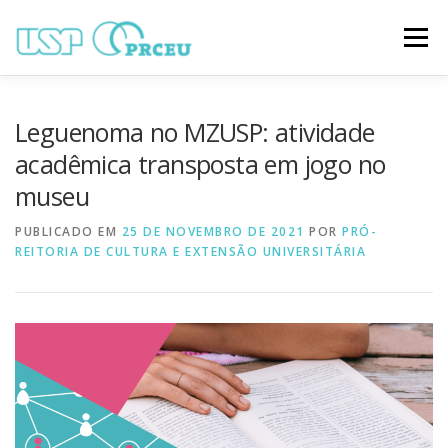
Pular
para
Menu
o
conteúdo
O CONGRESSO
PARTICIPAÇÃO
VÍDEOS
Leguenoma no MZUSP: atividade
acadêmica transposta em jogo no
museu
TRABALHOS ONLINE
PROGRAMAÇÃO
PUBLICADO EM
25 DE NOVEMBRO DE 2021
POR
PRÓ-
REITORIA DE CULTURA E EXTENSÃO UNIVERSITÁRIA
NOTÍCIAS
CONTATO