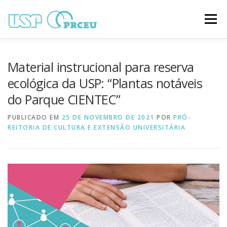
Pular
para
Menu
o
conteúdo
O CONGRESSO
PARTICIPAÇÃO
VÍDEOS
Material instrucional para reserva
ecológica da USP: “Plantas notáveis
do Parque CIENTEC”
TRABALHOS ONLINE
PROGRAMAÇÃO
PUBLICADO EM
25 DE NOVEMBRO DE 2021
POR
PRÓ-
REITORIA DE CULTURA E EXTENSÃO UNIVERSITÁRIA
NOTÍCIAS
CONTATO