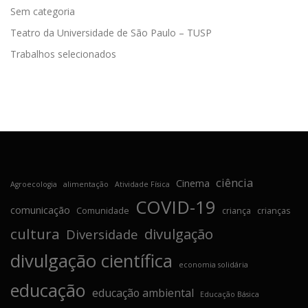
Sem categoria
Teatro da Universidade de São Paulo – TUSP
Trabalhos selecionados
ciência
Cinema
Agroecologia
alimentação
Atividade Física
COVID-19
comunicação
Comunidade
criança
crianças
cultura
divulgação
Diversidade
divulgação científica
economia solidária
educação
educação ambiental
Educação Básica