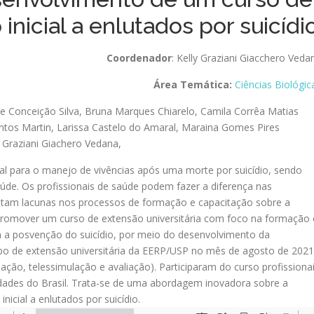
inicial a enlutados por suicídi
Coordenador
: Kelly Graziani Giacchero Veda
Área Temática:
Ciências Biológic
ne Conceição Silva
,
Bruna Marques Chiarelo
,
Camila Corrêa Matias
ntos Martin
,
Larissa Castelo do Amaral
,
Maraina Gomes Pires
y Graziani Giachero Vedana
,
l para o manejo de vivências após uma morte por suicídio, sendo
úde. Os profissionais de saúde podem fazer a diferença nas
tam lacunas nos processos de formação e capacitação sobre a
promover um curso de extensão universitária com foco na formação 
a a posvenção do suicídio, por meio do desenvolvimento da
po de extensão universitária da EERP/USP no mês de agosto de 2021
ão, telessimulação e avaliação). Participaram do curso profissiona
idades do Brasil. Trata-se de uma abordagem inovadora sobre a
nicial a enlutados por suicídio.