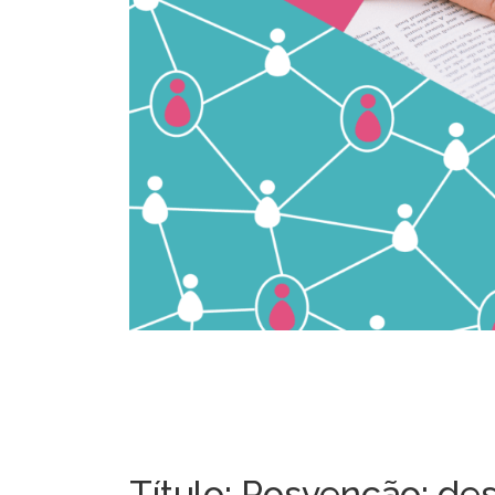
Título: Posvenção: d