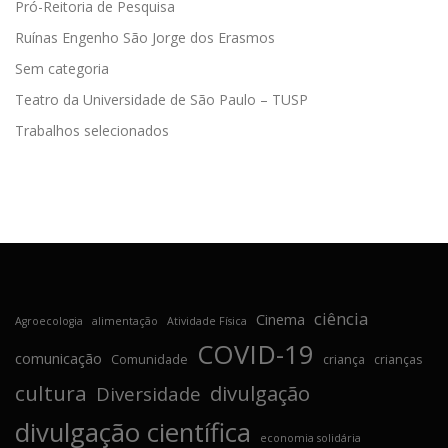
Pró-Reitoria de Pesquisa
Ruínas Engenho São Jorge dos Erasmos
Sem categoria
Teatro da Universidade de São Paulo – TUSP
Trabalhos selecionados
ciência
Cinema
Agroecologia
alimentação
Atividade Física
COVID-19
comunicação
Comunidade
criança
crianças
cultura
divulgação
Diversidade
divulgação científica
economia solidária