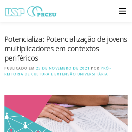
Pular
para
Menu
o
conteúdo
O CONGRESSO
PARTICIPAÇÃO
VÍDEOS
Potencializa: Potencialização de jovens
multiplicadores em contextos
periféricos
TRABALHOS ONLINE
PROGRAMAÇÃO
PUBLICADO EM
25 DE NOVEMBRO DE 2021
POR
PRÓ-
REITORIA DE CULTURA E EXTENSÃO UNIVERSITÁRIA
NOTÍCIAS
CONTATO