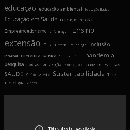
educação
educação ambiental
Educação Básica
Educação em Saúde
Educação Popular
Ensino
Empreendedorismo
enfermagem
extensão
inclusão
física
História
imunologia
pandemia
Literatura
Música
internet
ODS
Nutrição
pesquisa
podcast
prevenção
redes sociais
Promoção da Saúde
Sustentabilidade
SAÚDE
Saúde Mental
Teatro
Tecnologia
vídeos