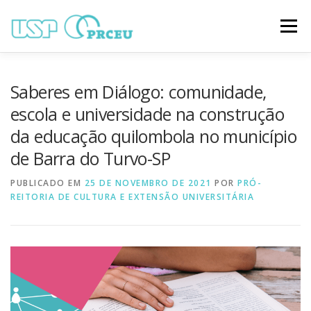
Pular
para
Menu
o
conteúdo
O CONGRESSO
PARTICIPAÇÃO
VÍDEOS
Saberes em Diálogo: comunidade,
escola e universidade na construção
da educação quilombola no município
TRABALHOS ONLINE
PROGRAMAÇÃO
de Barra do Turvo-SP
PUBLICADO EM
NOTÍCIAS
25 DE NOVEMBRO DE 2021
CONTATO
POR
PRÓ-
REITORIA DE CULTURA E EXTENSÃO UNIVERSITÁRIA