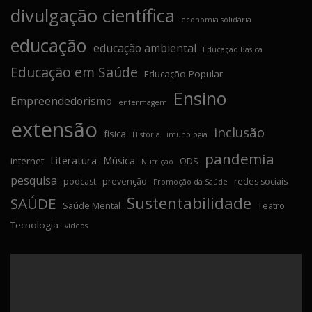
divulgação científica
economia solidária
educação
educação ambiental
Educação Básica
Educação em Saúde
Educação Popular
Ensino
Empreendedorismo
enfermagem
extensão
inclusão
física
História
imunologia
pandemia
Literatura
Música
internet
ODS
Nutrição
pesquisa
podcast
prevenção
redes sociais
Promoção da Saúde
Sustentabilidade
SAÚDE
Saúde Mental
Teatro
Tecnologia
vídeos