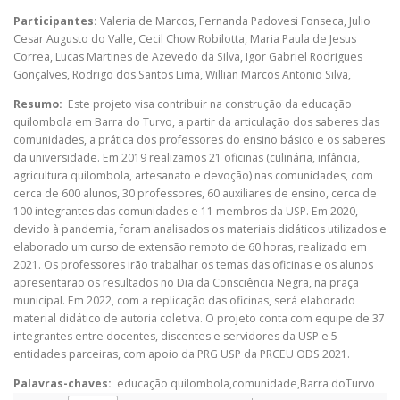
Participantes:
Valeria de Marcos
,
Fernanda Padovesi Fonseca
,
Julio
Cesar Augusto do Valle
,
Cecil Chow Robilotta
,
Maria Paula de Jesus
Correa
,
Lucas Martines de Azevedo da Silva
,
Igor Gabriel Rodrigues
Gonçalves
,
Rodrigo dos Santos Lima
,
Willian Marcos Antonio Silva
,
Resumo:
Este projeto visa contribuir na construção da educação
quilombola em Barra do Turvo, a partir da articulação dos saberes das
comunidades, a prática dos professores do ensino básico e os saberes
da universidade. Em 2019 realizamos 21 oficinas (culinária, infância,
agricultura quilombola, artesanato e devoção) nas comunidades, com
cerca de 600 alunos, 30 professores, 60 auxiliares de ensino, cerca de
100 integrantes das comunidades e 11 membros da USP. Em 2020,
devido à pandemia, foram analisados os materiais didáticos utilizados e
elaborado um curso de extensão remoto de 60 horas, realizado em
2021. Os professores irão trabalhar os temas das oficinas e os alunos
apresentarão os resultados no Dia da Consciência Negra, na praça
municipal. Em 2022, com a replicação das oficinas, será elaborado
material didático de autoria coletiva. O projeto conta com equipe de 37
integrantes entre docentes, discentes e servidores da USP e 5
entidades parceiras, com apoio da PRG USP da PRCEU ODS 2021.
Palavras-chaves:
educação quilombola,comunidade,Barra doTurvo