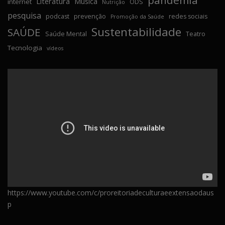
Literatura
Música
internet
ODS
Nutrição
pesquisa
podcast
prevenção
redes sociais
Promoção da Saúde
Sustentabilidade
SAÚDE
Saúde Mental
Teatro
Tecnologia
vídeos
https://www.youtube.com/c/proreitoriadeculturaeextensaodaus
p