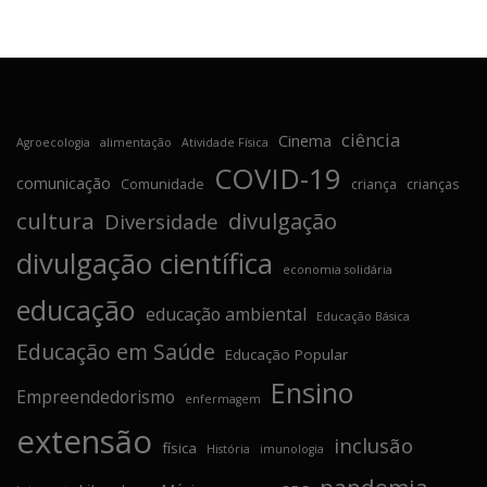
ciência
Cinema
Agroecologia
alimentação
Atividade Física
COVID-19
comunicação
Comunidade
criança
crianças
cultura
divulgação
Diversidade
divulgação científica
economia solidária
educação
educação ambiental
Educação Básica
Educação em Saúde
Educação Popular
Ensino
Empreendedorismo
enfermagem
extensão
inclusão
física
História
imunologia
pandemia