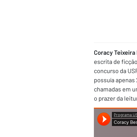
Coracy Teixeira
escrita de ficçã
concurso da USP 
possuía apenas 
chamadas em um 
o prazer da leit