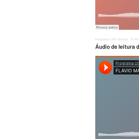
Programa USP 60mais
·
FLAV
Áudio de leitura 