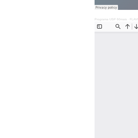
Programa USP 60mais
·
FLAV