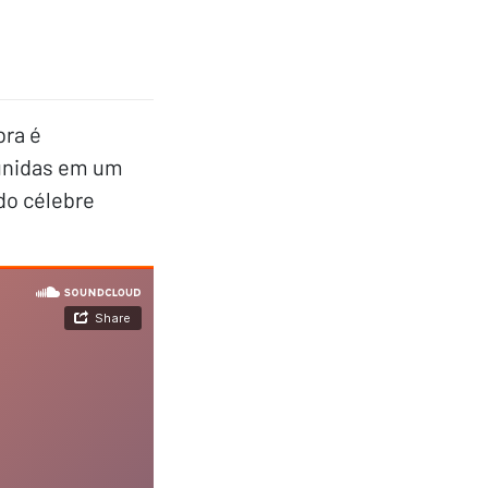
bra é
eunidas em um
do célebre