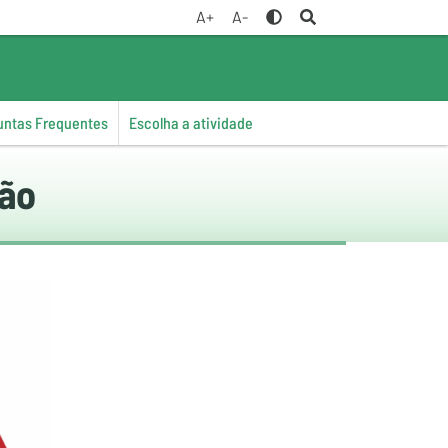
A+
A-
untas Frequentes
Escolha a atividade
xão