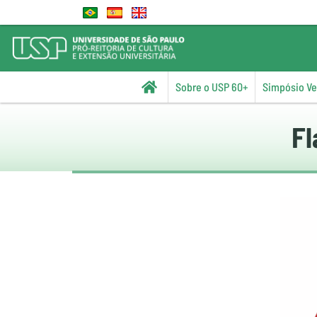
Sobre o USP 60+
Simpósio Vel
Fl