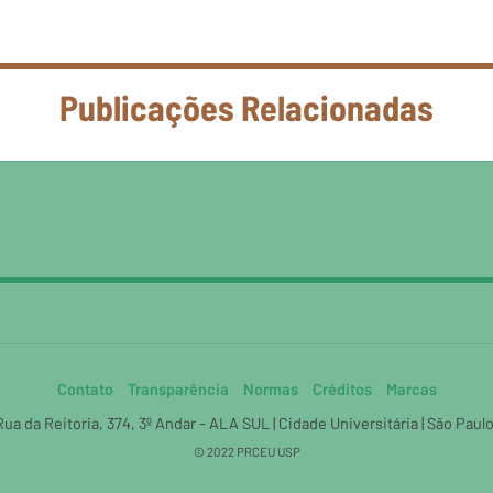
Publicações Relacionadas
Contato
Transparência
Normas
Créditos
Marcas
 Rua da Reitoria, 374, 3º Andar - ALA SUL | Cidade Universitária | São Pau
© 2022 PRCEU USP