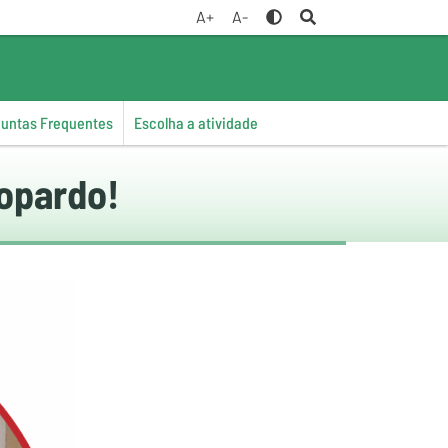
A+
A-
guntas Frequentes
Escolha a atividade
eopardo!