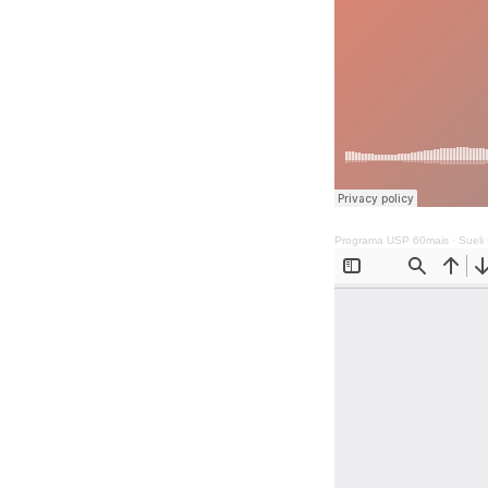
Programa USP 60mais
·
Sueli