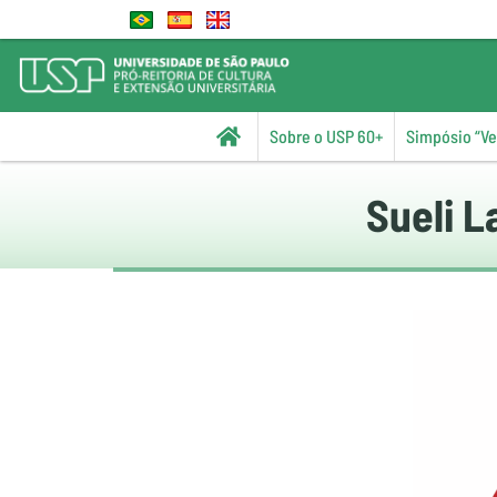
Sobre o USP 60+
Simpósio “Vel
Sueli L