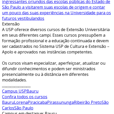
ingressantes oriundos das escolas públicas do Estado de
São Paulo a visitarem suas escolas de origem e contar
um pouco das suas experiências na Universidade para os
futuros vestibulandos
Extensão
A USP oferece diversos cursos de Extensão Universitária
em seus diferentes campi. Esses cursos pressupõem a
formação profissional e a educação continuada e devem
ser cadastrados no Sistema USP de Cultura e Extensão –
Apolo e aprovados nas instâncias competentes.
Os cursos visam especializar, aperfeiçoar, atualizar ou
difundir conhecimentos e podem ser ministrados
presencialmente ou à distância em diferentes
modalidades.
Campus USP
Bauru
Confira todos os cursos
Bauru
Lorena
Piracicaba
Pirassununga
Ribeirão Preto
São
Carlos
São Paulo
Campus em destaque:
Bauru