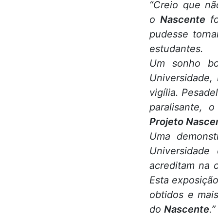
“Creio que nã
o
Nascente
fo
pudesse tornar
estudantes.
Um sonho bo
Universidade,
vigília. Pesade
paralisante, 
Projeto Nasce
Uma demonstra
Universidade
acreditam na 
Esta exposição
obtidos e mais
do
Nascente
.”