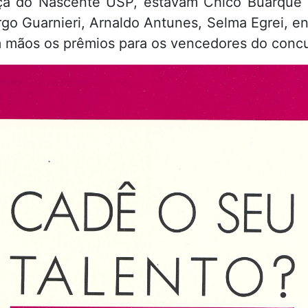
ça do Nascente USP, estavam Chico Buarque 
o Guarnieri, Arnaldo Antunes, Selma Egrei, en
 mãos os prêmios para os vencedores do concu