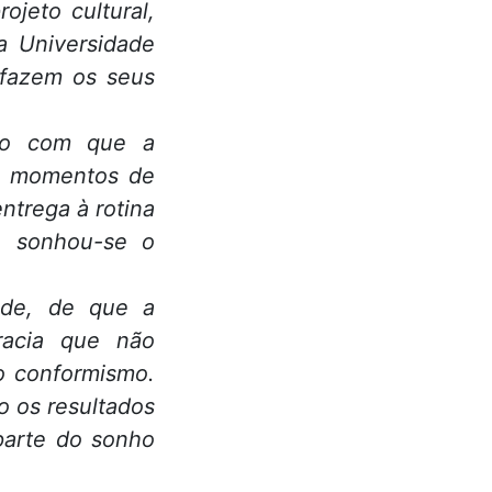
jeto cultural,
a Universidade
, fazem os seus
lo com que a
us momentos de
entrega à rotina
o, sonhou-se o
dade, de que a
racia que não
o conformismo.
o os resultados
 parte do sonho