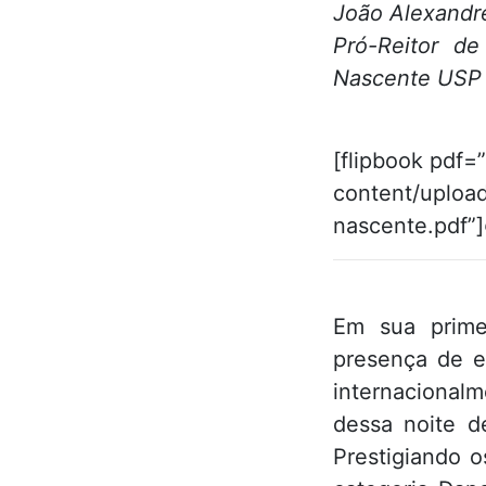
João Alexandr
Pró-Reitor de
Nascente USP
[flipbook pdf=
content/uploa
nascente.pdf”]
Em sua prime
presença de e
internacional
dessa noite d
Prestigiando o