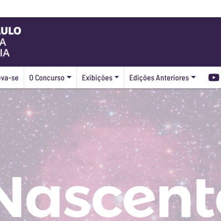
eva-se
O Concurso
Exibições
Edições Anteriores