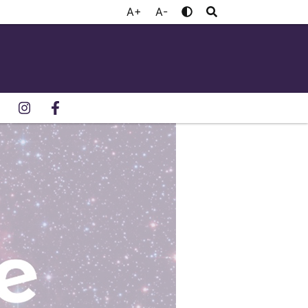
A+
A-