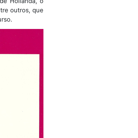
de Hollanda, o
tre outros, que
rso.