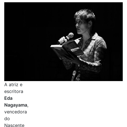
A atriz e
escritora
Eda
Nagayama
,
vencedora
do
Nascente