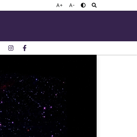
A+
A-