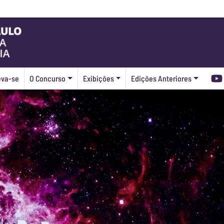
eva-se
O Concurso
Exibições
Edições Anteriores