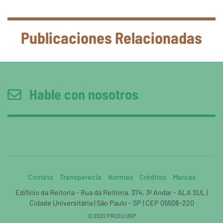
Publicaciones Relacionadas
Hable con nosotros
Contato
Transparecia
Normas
Créditos
Marcas
Edifício da Reitoria - Rua da Reitoria, 374, 3º Andar - ALA SUL |
Cidade Universitária | São Paulo - SP | CEP 05508-220
© 2022 PRCEU USP