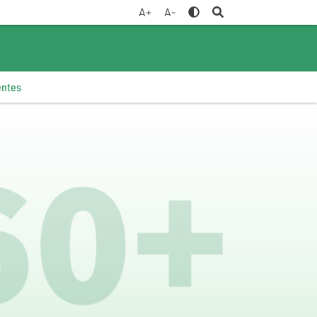
A+
A-
entes