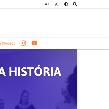
A+
A-
e Conosco