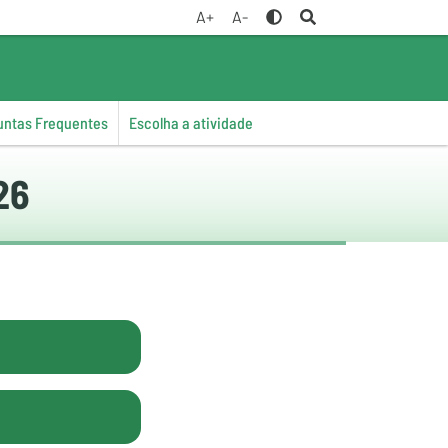
A+
A-
untas Frequentes
Escolha a atividade
26