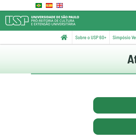
Sobre o USP 60+
Simpósio Vel
A