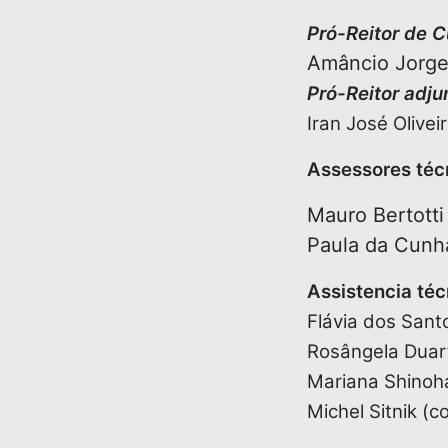
Pró-Reitor de C
Amâncio Jorge 
Pró-Reitor adju
Iran José Olivei
Assessores téc
Mauro Bertotti
Paula da Cunh
Assistencia téc
Flávia dos Sant
Rosângela Duart
Mariana Shinoha
Michel Sitnik (c