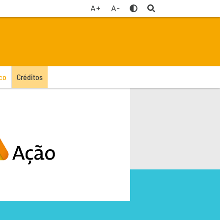
A+
A-
co
Créditos