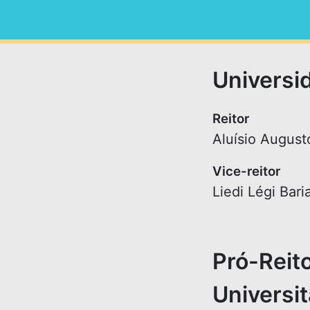
Universi
Reitor
Aluísio Augus
Vice-reitor
Liedi Légi Bari
Pró-Reito
Universit