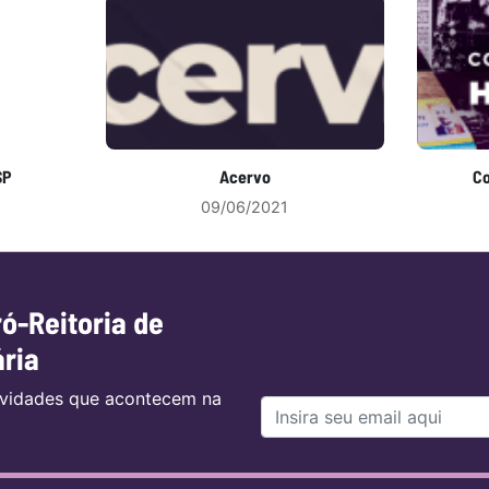
SP
Acervo
Co
09/06/2021
ró-Reitoria de
ária
tividades que acontecem na