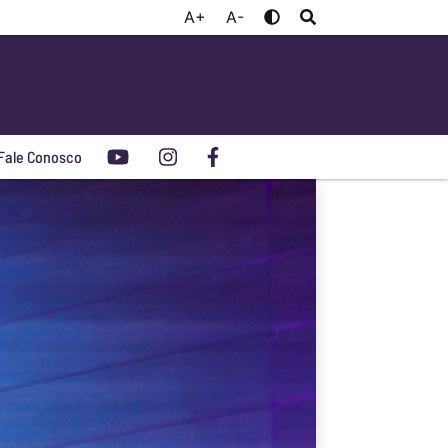
A+
A-
Fale Conosco