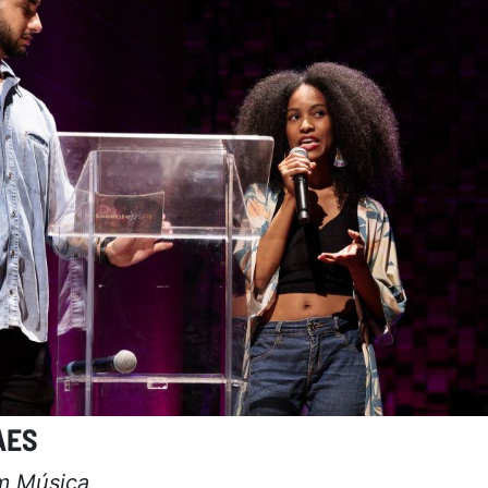
AES
em Música