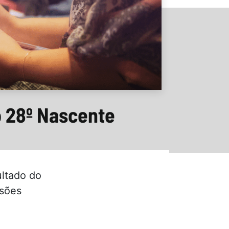
o 28º Nascente
ltado do
ssões