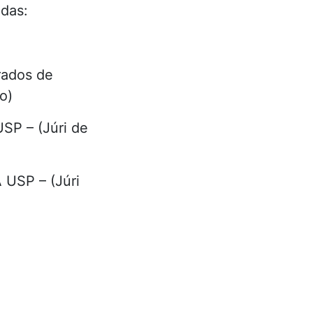
ndas:
rados de
o)
SP – (Júri de
 USP – (Júri