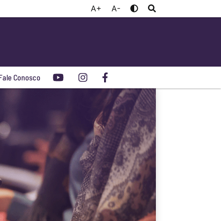
A+
A-
Fale Conosco