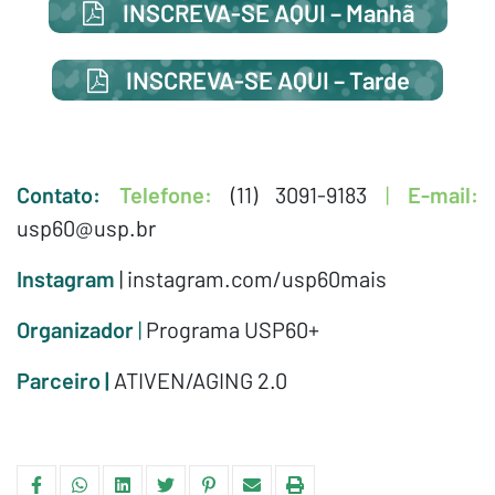
INSCREVA-SE AQUI – Manhã
INSCREVA-SE AQUI – Tarde
Contato:
Telefone:
(11) 3091-9183
|
E-mail:
usp60@usp.br
Instagram
|
instagram.com/usp60mais
Organizador
|
Programa USP60+
Parceiro |
ATIVEN/AGING 2.0