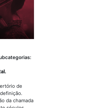
ubcategorias:
al.
ertório de
definição.
ação da chamada
nte séculos