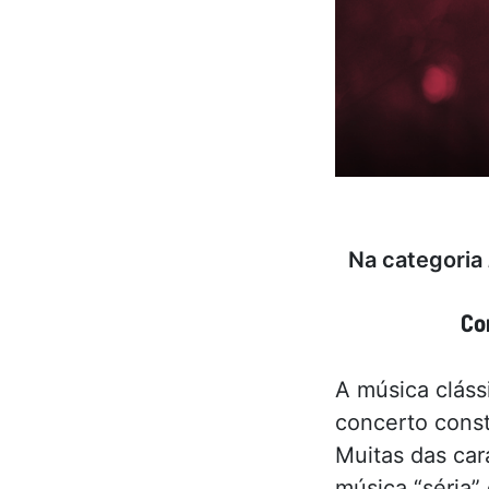
Na categoria
Co
A música cláss
concerto consti
Muitas das car
música “séria”