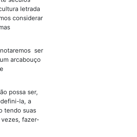
ultura letrada
emos considerar
smas
, notaremos ser
r um arcabouço
 e
ão possa ser,
efini-la, a
o tendo suas
 vezes, fazer-