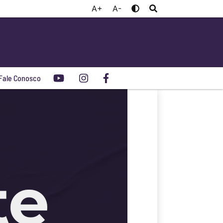
A+
A-
Fale Conosco