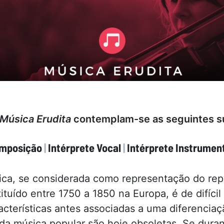
Música Erudita
contemplam-se as seguintes s
mposição
|
Intérprete Vocal
|
Intérprete Instrument
ica, se considerada como representação do rep
tuído entre 1750 a 1850 na Europa, é de difícil 
acterísticas antes associadas a uma diferenci
 da música popular são hoje obsoletas. Se dura