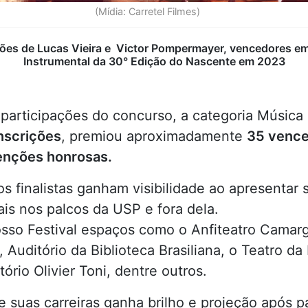
(Mídia: Carretel Filmes)
ções de Lucas Vieira e Victor Pompermayer, vencedores em
Instrumental da 30° Edição do Nascente em 2023
participações do concurso, a categoria Música 
nscrições
, premiou aproximadamente
35 venc
nções honrosas.
 os finalistas ganham visibilidade ao apresentar
is nos palcos da USP e fora dela.
sso Festival espaços como o Anfiteatro Camarg
, Auditório da Biblioteca Brasiliana, o Teatro d
ório Olivier Toni, dentre outros.
e suas carreiras ganha brilho e projeção após 