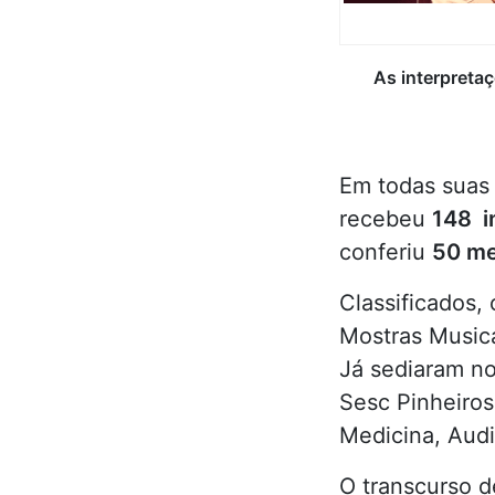
As interpreta
Em todas suas 
recebeu
148 i
conferiu
50 me
Classificados,
Mostras Musica
Já sediaram no
Sesc Pinheiros
Medicina, Audit
O transcurso d