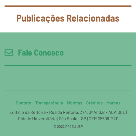
Publicações Relacionadas
Fale Conosco
Contato
Transparência
Normas
Créditos
Marcas
Edifício da Reitoria - Rua da Reitoria, 374, 3º Andar - ALA SUL |
Cidade Universitária | São Paulo - SP | CEP 05508-220
© 2022 PRCEU USP