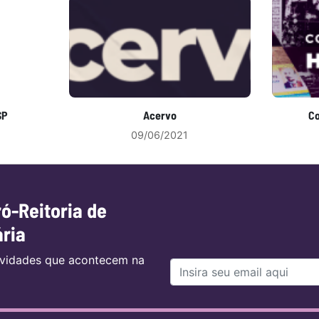
SP
Acervo
Co
09/06/2021
ró-Reitoria de
ária
tividades que acontecem na