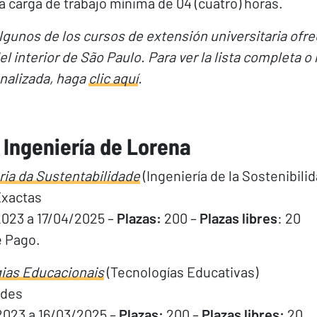
a carga de trabajo mínima de 04 (cuatro) horas.
lgunos de los cursos de extensión universitaria ofre
l interior de São Paulo. Para ver la lista completa o
nalizada, haga
clic aquí
.
 Ingeniería de Lorena
ia da Sustentabilidade
(Ingeniería de la Sostenibilid
Exactas
2023 a 17/04/2025 –
Plazas:
200 –
Plazas libres
: 20
e Pago.
ias Educacionais
(Tecnologías Educativas)
des
2023 a 16/03/2025 –
Plazas:
200 –
Plazas libres:
20