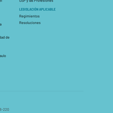
el
USP y las Profesiones
LEGISLACIÓN APLICABLE
Regimientos
Resoluciones
a
dad de
aulo
08-220