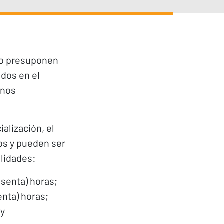
ulo presuponen
ados en el
anos
alización, el
os y pueden ser
alidades:
esenta) horas;
enta) horas;
 y