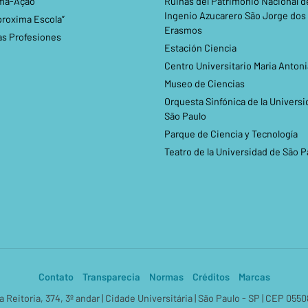
ma-Ação
Ruinas del Patrimonio Nacional d
Ingenio Azucarero São Jorge dos
proxima Escola”
Erasmos
as Profesiones
Estación Ciencia
Centro Universitario Maria Antoni
Museo de Ciencias
Orquesta Sinfónica de la Universi
São Paulo
Parque de Ciencia y Tecnología
Teatro de la Universidad de São P
Contato
Transparecia
Normas
Créditos
Marcas
a Reitoria, 374, 3º andar | Cidade Universitária | São Paulo - SP | CEP 055