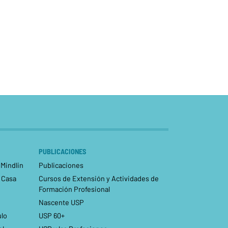
PUBLICACIONES
 Mindlin
Publicaciones
- Casa
Cursos de Extensión y Actividades de
Formación Profesional
Nascente USP
ulo
USP 60+