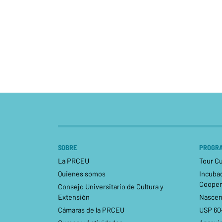
SOBRE
PROGRA
La PRCEU
Tour Cu
Quienes somos
Incuba
Cooper
Consejo Universitario de Cultura y
Extensión
Nascen
Cámaras de la PRCEU
USP 60