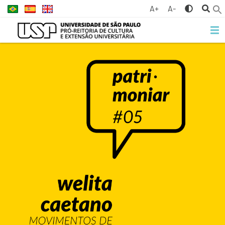
A+
A-