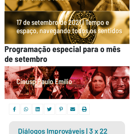
os órgãos da PRCEU realizam um conjunto de
atividades para debater “3 vezes 22” em
17 de setembro de 2021 | Tempo e
múltiplas dimensões, como mostra de cinema,
espaço, navegando todos os sentidos
apresentações artísticas, performances
musicais, abertura de exposições, entre outras.
Programação especial para o mês
de setembro
Cinusp Paulo Emílio
Diálogos Improváveis | 3 x 22