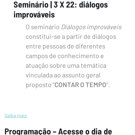
Seminário | 3 X 22: diálogos
improváveis
O seminário
Diálogos improváveis
constitui-se a partir de diálogos
entre pessoas de diferentes
campos de conhecimento e
atuação sobre uma temática
vinculada ao assunto geral
proposto “
CONTAR O TEMPO
”.
3 X 22: diálogos improváveis é um evento
Saiba mais
organizado pelos órgãos da Pró-Reitoria de
Programação – Acesse o dia de
Cultura e Extensão Universitária – PRCEU, com a