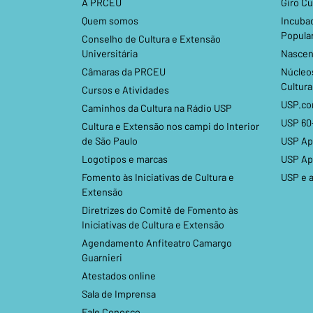
A PRCEU
Giro Cu
Quem somos
Incuba
Popula
Conselho de Cultura e Extensão
Universitária
Nascen
Câmaras da PRCEU
Núcleos
Cultura
Cursos e Atividades
USP.c
Caminhos da Cultura na Rádio USP
USP 60
Cultura e Extensão nos campi do Interior
de São Paulo
USP Ap
Logotipos e marcas
USP Ap
Fomento às Iniciativas de Cultura e
USP e 
Extensão
Diretrizes do Comitê de Fomento às
Iniciativas de Cultura e Extensão
Agendamento Anfiteatro Camargo
Guarnieri
Atestados online
Sala de Imprensa
Fale Conosco