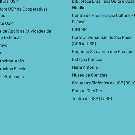
ltural USP
Biblioteca Brasiliana Guita e José
Mindlin
dora USP de Cooperativas
res
Centro de Preservação Cultural –
D. Yayá
te USP
CINUSP
 de Apoio às Atividades de
 e Extensão
Coral Universidade de São Paulo
(CORALUSP)
omvc
Engenho São Jorge dos Erasmos
+
Estação Ciência
roxima-Ação
Maria Antonia
roxima Escola
Museu de Ciências
as Profissões
Orquestra Sinfônica da USP (OSU
Parque CienTec
Teatro da USP (TUSP)