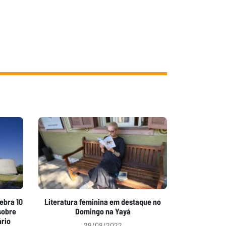
para
aumentar
ou
diminuir
o
volume.
ebra 10
Literatura feminina em destaque no
sobre
Domingo na Yayá
ário
29/08/2022