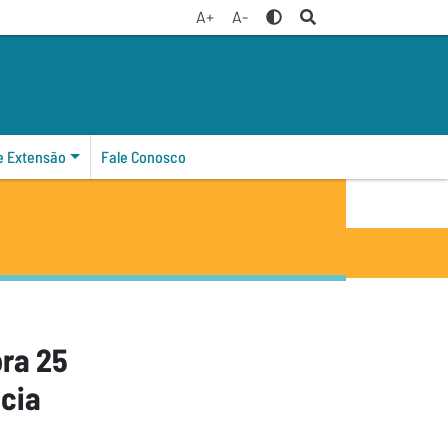
A+
A-
 e Extensão
Fale Conosco
ra 25
ncia