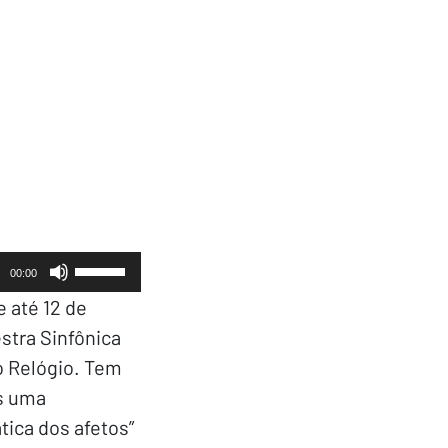
Use
00:00
as
e até 12 de
setas
stra Sinfônica
para
cima
o Relógio. Tem
ou
s uma
para
ica dos afetos”
baixo