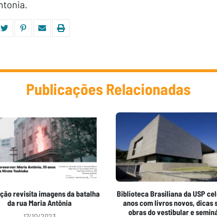
ntonia.
Publicações Relacionadas
ção revisita imagens da batalha
Biblioteca Brasiliana da USP cel
da rua Maria Antônia
anos com livros novos, dicas 
obras do vestibular e semin
17/10/2023