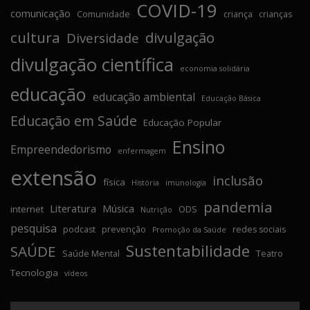
COVID-19
comunicação
Comunidade
criança
crianças
cultura
divulgação
Diversidade
divulgação científica
economia solidária
educação
educação ambiental
Educação Básica
Educação em Saúde
Educação Popular
Ensino
Empreendedorismo
enfermagem
extensão
inclusão
física
História
imunologia
pandemia
Literatura
Música
internet
ODS
Nutrição
pesquisa
podcast
prevenção
redes sociais
Promoção da Saúde
Sustentabilidade
SAÚDE
Saúde Mental
Teatro
Tecnologia
vídeos