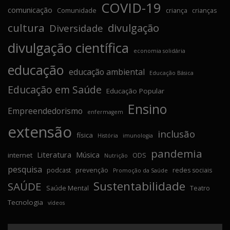
COVID-19
comunicação
Comunidade
criança
crianças
cultura
divulgação
Diversidade
divulgação científica
economia solidária
educação
educação ambiental
Educação Básica
Educação em Saúde
Educação Popular
Ensino
Empreendedorismo
enfermagem
extensão
inclusão
física
História
imunologia
pandemia
Literatura
Música
internet
ODS
Nutrição
pesquisa
podcast
prevenção
redes sociais
Promoção da Saúde
Sustentabilidade
SAÚDE
Saúde Mental
Teatro
Tecnologia
vídeos