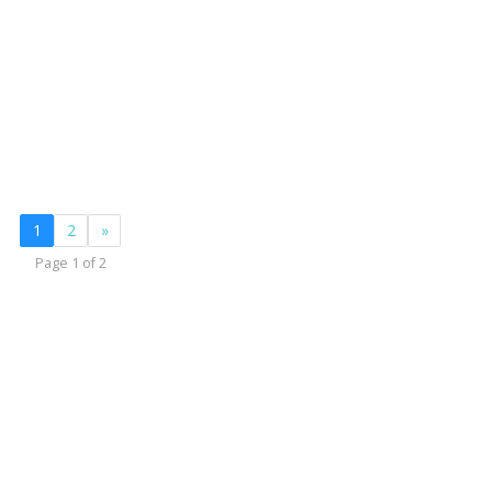
1
2
»
Page 1 of 2