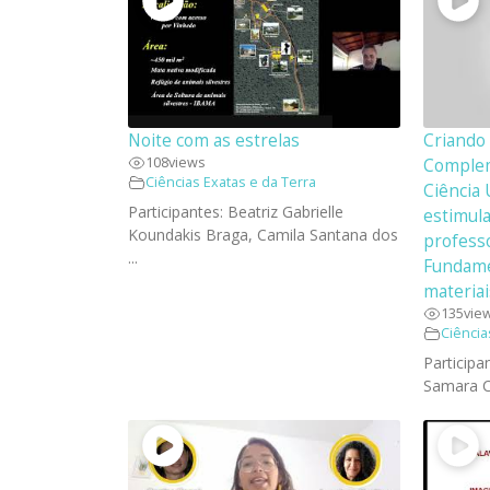
Noite com as estrelas
Criando
108
views
Complem
Ciências Exatas e da Terra
Ciência
Participantes: Beatriz Gabrielle
estimul
Koundakis Braga, Camila Santana dos
profess
...
Fundame
materiai
135
vie
Ciência
Participan
Samara Ca