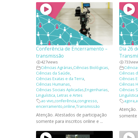
Conferência de Encerramento –
Dia 26 
transmissão
Transmi
427
views
733
vie
Ciências Agrárias
,
Ciências Biológicas
,
Ciência
Ciências da Saúde
,
Ciências 
Ciências Exatas e da Terra
,
Ciências E
Ciências Humanas
,
Ciências
Ciências Sociais Aplicadas
,
Engenharias
,
Ciências S
Linguística, Letras e Artes
Linguístic
ao vivo
,
conferência
,
congresso
,
agora
,
a
encerramento
,
online
,
Transmissão
Atenção.
Atenção. Atestados de participação
somente p
somente para inscritos online e ...