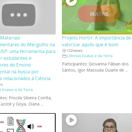
 Materiais
Projeto Horti+: A importância de
entares do Mergulho na
valorizar aquilo que é bom
122
views
 USP: uma ferramenta para
Ciências Exatas e da Terra
ar estudantes e
Participantes: Giovanna Fábian dos
ores do Ensino
Santos, Igor Massuda Duarte de ...
ntal na busca por
s relacionados à Ciência
ws
s Exatas e da Terra
tes: Priscila Silveira Corrêa,
zzoli y Goya, Diana ...