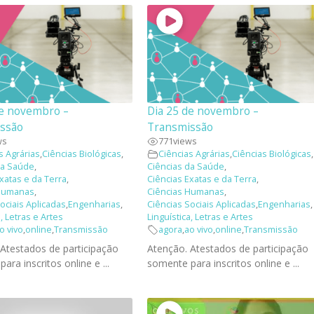
de novembro –
Dia 25 de novembro –
ssão
Transmissão
ws
771
views
s Agrárias
,
Ciências Biológicas
,
Ciências Agrárias
,
Ciências Biológicas
,
da Saúde
,
Ciências da Saúde
,
xatas e da Terra
,
Ciências Exatas e da Terra
,
 Humanas
,
Ciências Humanas
,
ociais Aplicadas
,
Engenharias
,
Ciências Sociais Aplicadas
,
Engenharias
,
a, Letras e Artes
Linguística, Letras e Artes
o vivo
,
online
,
Transmissão
agora
,
ao vivo
,
online
,
Transmissão
 Atestados de participação
Atenção. Atestados de participação
ara inscritos online e ...
somente para inscritos online e ...