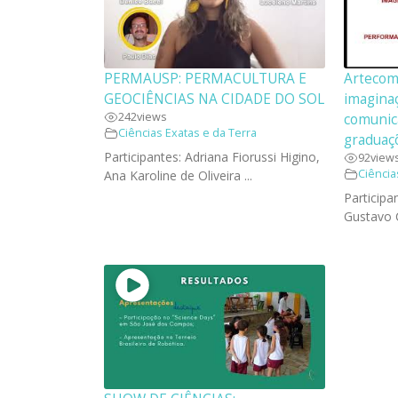
PERMAUSP: PERMACULTURA E
Artecom
GEOCIÊNCIAS NA CIDADE DO SOL
imaginaç
242
views
comunica
Ciências Exatas e da Terra
graduaç
Participantes: Adriana Fiorussi Higino,
92
view
Ciência
Ana Karoline de Oliveira ...
Participa
Gustavo C