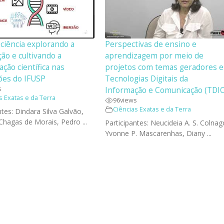
ciência explorando a
Perspectivas de ensino e
ão e cultivando a
aprendizagem por meio de
ção científica nas
projetos com temas geradores e
ões do IFUSP
Tecnologias Digitais da
s
Informação e Comunicação (TDIC
s Exatas e da Terra
96
views
Ciências Exatas e da Terra
ntes: Dindara Silva Galvão,
hagas de Morais, Pedro ...
Participantes: Neucideia A. S. Colnag
Yvonne P. Mascarenhas, Diany ...