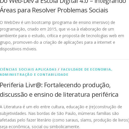
Do Web-Dev à Escola Digital 4.0 – Integrando
Áreas para Resolver Problemas Sociais
O WebDev é um bootcamp (programa de ensino imersivo) de
programação, criado em 2015, que vi-sa à elaboração de um
ambiente para o estudo, crítica e proposta de tecnologias web em
grupo, promoven-do a criação de aplicações para a internet e
dispositivos móveis.
CIÊNCIAS SOCIAIS APLICADAS
/
FACULDADE DE ECONOMIA,
ADMINISTRAÇÃO E CONTABILIDADE
Periferia Livr@: Fortalecendo produção,
discussão e ensino de literatura periférica
A Literatura é um elo entre cultura, educação e (re)construção de
subjetividades. Nas bordas de São Paulo, inúmeras famílias são
afetadas pelo fazer literário (como saraus, slams, produção de livros)
seja econômica, social ou simbolicamente.