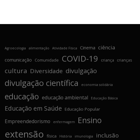
ciência
Cinema
Agroecologia
alimentação
Atividade Física
COVID-19
comunicação
Comunidade
criança
crianças
cultura
divulgação
Diversidade
divulgação científica
economia solidária
educação
educação ambiental
Educação Básica
Educação em Saúde
Educação Popular
Ensino
Empreendedorismo
enfermagem
extensão
inclusão
física
História
imunologia