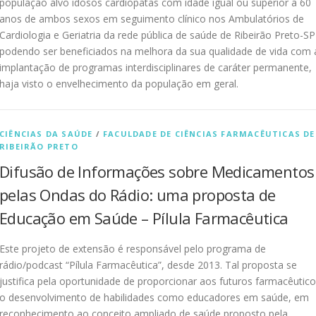
população alvo idosos cardiopatas com idade igual ou superior a 60
anos de ambos sexos em seguimento clínico nos Ambulatórios de
Cardiologia e Geriatria da rede pública de saúde de Ribeirão Preto-SP
podendo ser beneficiados na melhora da sua qualidade de vida com 
implantação de programas interdisciplinares de caráter permanente,
haja visto o envelhecimento da população em geral.
CIÊNCIAS DA SAÚDE
/
FACULDADE DE CIÊNCIAS FARMACÊUTICAS DE
RIBEIRÃO PRETO
Difusão de Informações sobre Medicamentos
pelas Ondas do Rádio: uma proposta de
Educação em Saúde – Pílula Farmacêutica
Este projeto de extensão é responsável pelo programa de
rádio/podcast “Pílula Farmacêutica”, desde 2013. Tal proposta se
justifica pela oportunidade de proporcionar aos futuros farmacêutic
o desenvolvimento de habilidades como educadores em saúde, em
reconhecimento ao conceito ampliado de saúde proposto pela