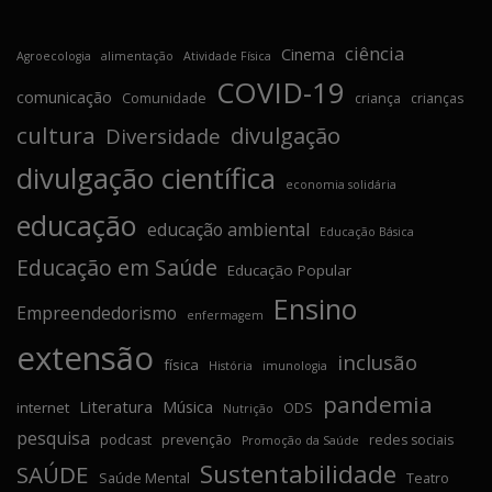
ciência
Cinema
Agroecologia
alimentação
Atividade Física
COVID-19
comunicação
Comunidade
criança
crianças
cultura
divulgação
Diversidade
divulgação científica
economia solidária
educação
educação ambiental
Educação Básica
Educação em Saúde
Educação Popular
Ensino
Empreendedorismo
enfermagem
extensão
inclusão
física
História
imunologia
pandemia
Literatura
Música
internet
ODS
Nutrição
pesquisa
podcast
prevenção
redes sociais
Promoção da Saúde
Sustentabilidade
SAÚDE
Saúde Mental
Teatro