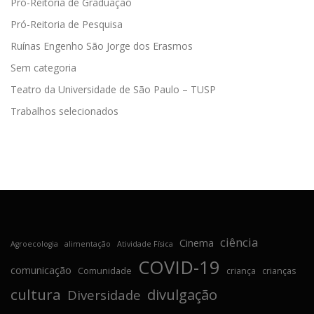
Pró-Reitoria de Graduação
Pró-Reitoria de Pesquisa
Ruínas Engenho São Jorge dos Erasmos
Sem categoria
Teatro da Universidade de São Paulo – TUSP
Trabalhos selecionados
ciência
Cinema
Agroecologia
alimentação
Atividade Física
COVID-19
comunicação
Comunidade
criança
crianças
cultura
divulgação
Diversidade