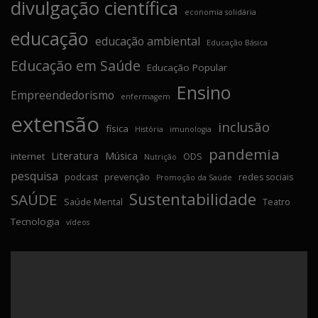
divulgação científica
economia solidária
educação
educação ambiental
Educação Básica
Educação em Saúde
Educação Popular
Ensino
Empreendedorismo
enfermagem
extensão
inclusão
física
História
imunologia
pandemia
Literatura
Música
internet
ODS
Nutrição
pesquisa
podcast
prevenção
redes sociais
Promoção da Saúde
Sustentabilidade
SAÚDE
Saúde Mental
Teatro
Tecnologia
vídeos